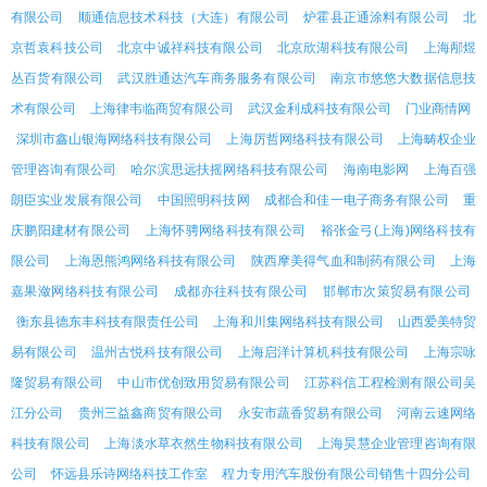
有限公司
顺通信息技术科技（大连）有限公司
炉霍县正通涂料有限公司
北
京哲袁科技公司
北京中诚祥科技有限公司
北京欣湖科技有限公司
上海邴煜
丛百货有限公司
武汉胜通达汽车商务服务有限公司
南京市悠悠大数据信息技
术有限公司
上海律韦临商贸有限公司
武汉金利成科技有限公司
门业商情网
深圳市鑫山银海网络科技有限公司
上海厉哲网络科技有限公司
上海畴权企业
管理咨询有限公司
哈尔滨思远扶摇网络科技有限公司
海南电影网
上海百强
朗臣实业发展有限公司
中国照明科技网
成都合和佳一电子商务有限公司
重
庆鹏阳建材有限公司
上海怀骋网络科技有限公司
裕张金弓(上海)网络科技有
限公司
上海恩熊鸿网络科技有限公司
陕西摩美得气血和制药有限公司
上海
嘉果潋网络科技有限公司
成都亦往科技有限公司
邯郸市次策贸易有限公司
衡东县德东丰科技有限责任公司
上海和川集网络科技有限公司
山西爱美特贸
易有限公司
温州古悦科技有限公司
上海启洋计算机科技有限公司
上海宗咏
隆贸易有限公司
中山市优创致用贸易有限公司
江苏科信工程检测有限公司吴
江分公司
贵州三益鑫商贸有限公司
永安市蔬香贸易有限公司
河南云速网络
科技有限公司
上海淡水草衣然生物科技有限公司
上海昊慧企业管理咨询有限
公司
怀远县乐诗网络科技工作室
程力专用汽车股份有限公司销售十四分公司